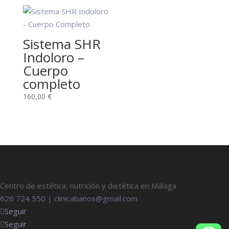
Sistema SHR
Indoloro –
Cuerpo
completo
160,00
€
Centro de estética, nutrición y dietética en Málaga
626 724 550
|
clinicabanos@gmail.com
Seguir
Seguir