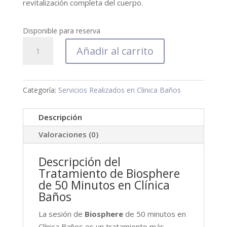
revitalización completa del cuerpo.
Disponible para reserva
Biosphere
Añadir al carrito
-
Sesión
50
Categoría:
Servicios Realizados en Clinica Baños
min
cantidad
Descripción
Valoraciones (0)
Descripción del
Tratamiento de Biosphere
de 50 Minutos en Clínica
Baños
La sesión de
Biosphere
de 50 minutos en
Clínica Baños es un tratamiento más