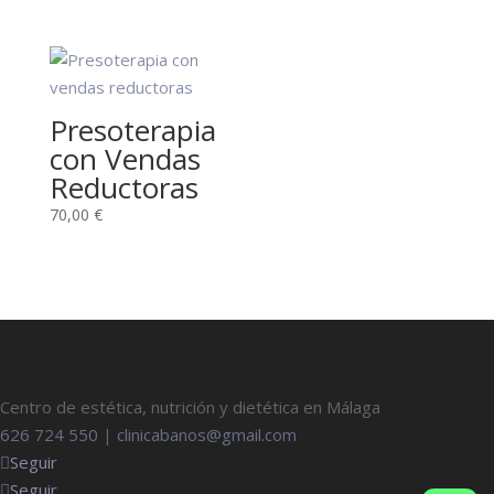
Presoterapia
con Vendas
Reductoras
70,00
€
Centro de estética, nutrición y dietética en Málaga
626 724 550
|
clinicabanos@gmail.com
Seguir
Seguir