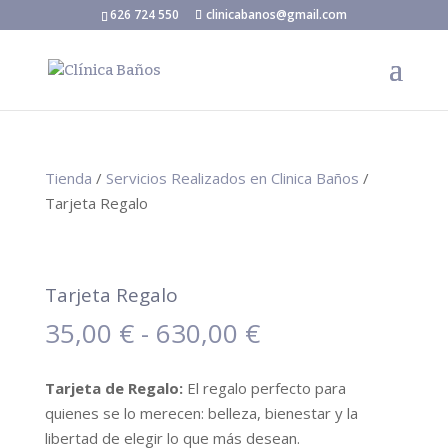
626 724 550
clinicabanos@gmail.com
Tienda
/
Servicios Realizados en Clinica Baños
/
Tarjeta Regalo
Tarjeta Regalo
Rango
35,00
€
-
630,00
€
de
precios:
Tarjeta de Regalo:
El regalo perfecto para
desde
quienes se lo merecen: belleza, bienestar y la
35,00 €
libertad de elegir lo que más desean.