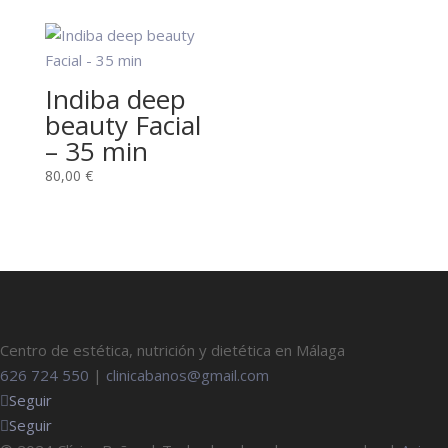
Indiba deep
beauty Facial
– 35 min
80,00
€
Centro de estética, nutrición y dietética en Málaga
626 724 550
|
clinicabanos@gmail.com
Seguir
Seguir