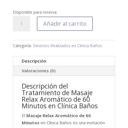
Disponible para reserva
Masaje
Añadir al carrito
Relax
aromático
-
Categoría:
Servicios Realizados en Clinica Baños
60
min
Descripción
cantidad
Valoraciones (0)
Descripción del
Tratamiento de Masaje
Relax Aromático de 60
Minutos en Clínica Baños
El
Masaje Relax Aromático de 60
Minutos
en Clínica Baños es una invitación