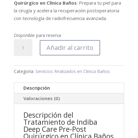
Quirúrgico en Clínica Baños
: Prepara tu piel para
la cirugía y acelera la recuperación postoperatoria
con tecnología de radiofrecuencia avanzada.
Disponible para reserva
Indiba
Añadir al carrito
Deep
Care
-
Categoría:
Servicios Realizados en Clinica Baños
Pre-
Post
Descripción
Quirúrgico
3
Valoraciones (0)
sesiones
+
Descripción del
1
Tratamiento de Indiba
de
Deep Care Pre-Post
Quirúrgico en Clínica Baños
regalo