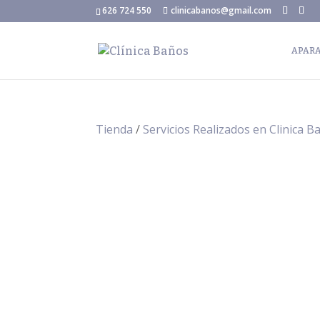
626 724 550
clinicabanos@gmail.com
APARA
Tienda
/
Servicios Realizados en Clinica B