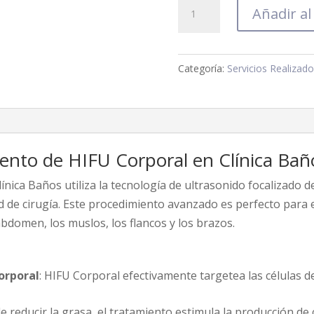
Hifu
Añadir al
Corporal
cantidad
Categoría:
Servicios Realizado
iento de HIFU Corporal en Clínica Bañ
ínica Baños utiliza la tecnología de ultrasonido focalizado d
ad de cirugía. Este procedimiento avanzado es perfecto para e
 abdomen, los muslos, los flancos y los brazos.
orporal
: HIFU Corporal efectivamente targetea las células 
e reducir la grasa, el tratamiento estimula la producción de 