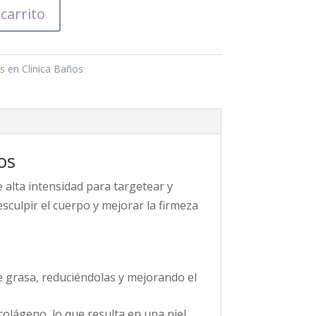
 carrito
s en Clinica Baños
os
e alta intensidad para targetear y
sculpir el cuerpo y mejorar la firmeza
de grasa, reduciéndolas y mejorando el
colágeno, lo que resulta en una piel