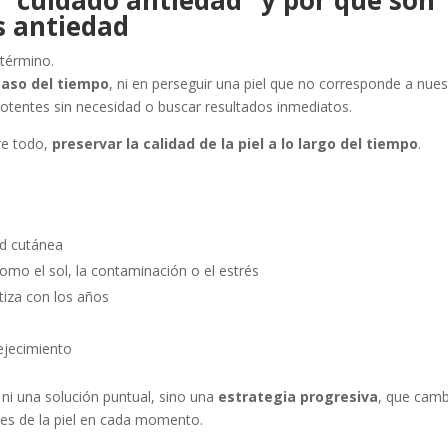
 “cuidado antiedad” y por qué son
s antiedad
 término.
paso del tiempo
, ni en perseguir una piel que no corresponde a nues
potentes sin necesidad o buscar resultados inmediatos.
re todo,
preservar la calidad de la piel a lo largo del tiempo
.
ud cutánea
como el sol, la contaminación o el estrés
tiza con los años
vejecimiento
, ni una solución puntual, sino una
estrategia progresiva
, que camb
les de la piel en cada momento.