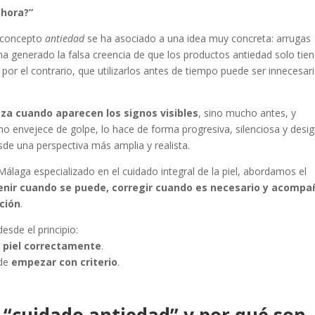
ahora?”
l concepto
antiedad
se ha asociado a una idea muy concreta: arrugas
o ha generado la falsa creencia de que los productos antiedad solo tie
por el contrario, que utilizarlos antes de tiempo puede ser innecesar
za cuando aparecen los signos visibles
, sino mucho antes, y
o envejece de golpe, lo hace de forma progresiva, silenciosa y desig
de una perspectiva más amplia y realista.
Málaga especializado en el cuidado integral de la piel, abordamos el
enir cuando se puede, corregir cuando es necesario y acompa
ución
.
esde el principio:
a piel correctamente
.
 de
empezar con criterio
.