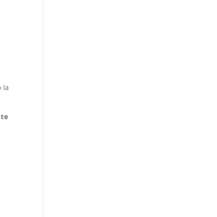
 la
nte