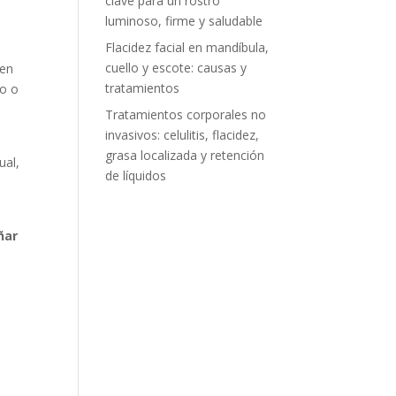
clave para un rostro
luminoso, firme y saludable
Flacidez facial en mandíbula,
cuello y escote: causas y
nen
tratamientos
io o
Tratamientos corporales no
invasivos: celulitis, flacidez,
grasa localizada y retención
ual,
de líquidos
ñar