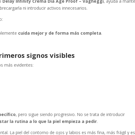
mo
Delay Infinity Crema Día Age Proof – Vagheggi
, ayuda a mant
obrecargarla ni introducir activos innecesarios.
o:
mplemente
cuida mejor y de forma más completa
.
rimeros signos visibles
s más evidentes:
ecífico
, pero sigue siendo progresivo. No se trata de introducir
star la rutina a lo que la piel empieza a pedir
.
al. La piel del contorno de ojos y labios es más fina, más frágil y e