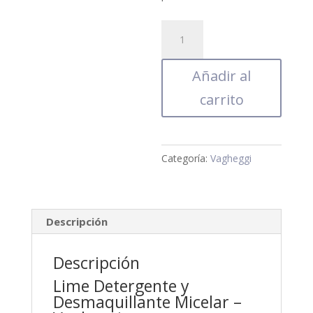
Lime
Detergente
y
Añadir al
Desmaquillante
carrito
Micelar
-
Vagheggi
cantidad
Categoría:
Vagheggi
Descripción
Descripción
Lime Detergente y
Desmaquillante Micelar –