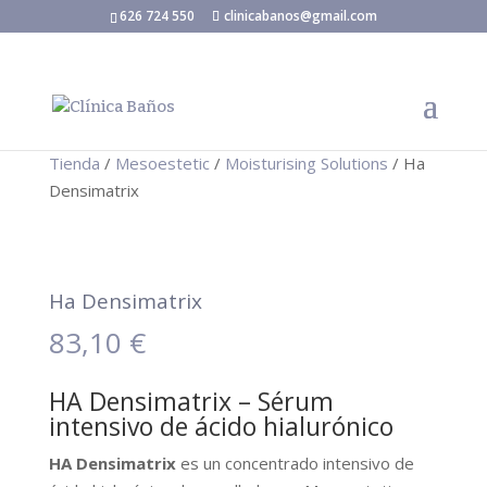
626 724 550
clinicabanos@gmail.com
Tienda
/
Mesoestetic
/
Moisturising Solutions
/ Ha
Densimatrix
Ha Densimatrix
83,10
€
HA Densimatrix – Sérum
intensivo de ácido hialurónico
HA Densimatrix
es un concentrado intensivo de