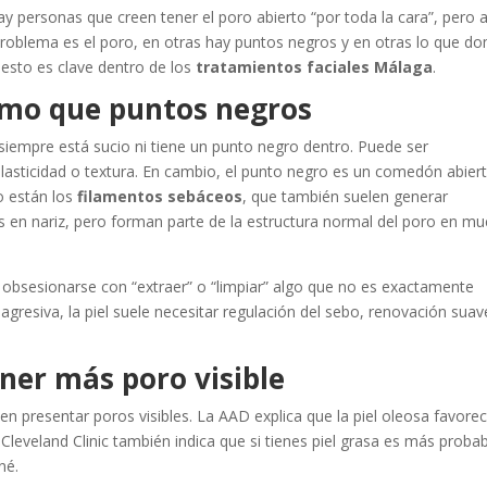
y personas que creen tener el poro abierto “por toda la cara”, pero a
 problema es el poro, en otras hay puntos negros y en otras lo que d
r esto es clave dentro de los
tratamientos faciales Málaga
.
ismo que puntos negros
siempre está sucio ni tiene un punto negro dentro. Puede ser
sticidad o textura. En cambio, el punto negro es un comedón abiert
go están los
filamentos sebáceos
, que también suelen generar
en nariz, pero forman parte de la estructura normal del poro en m
bsesionarse con “extraer” o “limpiar” algo que no es exactamente
gresiva, la piel suele necesitar regulación del sebo, renovación suav
ener más poro visible
len presentar poros visibles. La AAD explica que la piel oleosa favorec
leveland Clinic también indica que si tienes piel grasa es más proba
né.