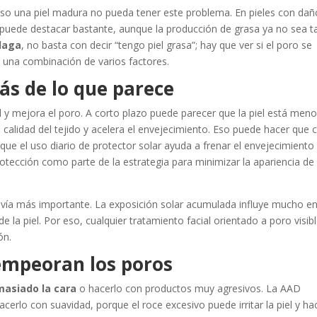
luso una piel madura no pueda tener este problema. En pieles con dañ
 puede destacar bastante, aunque la producción de grasa ya no sea t
álaga
, no basta con decir “tengo piel grasa”; hay que ver si el poro se
 una combinación de varios factores.
ás de lo que parece
el y mejora el poro. A corto plazo puede parecer que la piel está men
 calidad del tejido y acelera el envejecimiento. Eso puede hacer que 
que el uso diario de protector solar ayuda a frenar el envejecimiento
protección como parte de la estrategia para minimizar la apariencia de
vía más importante. La exposición solar acumulada influye mucho e
e la piel. Por eso, cualquier tratamiento facial orientado a poro visib
ón.
empeoran los poros
masiado la cara
o hacerlo con productos muy agresivos. La AAD
acerlo con suavidad, porque el roce excesivo puede irritar la piel y ha