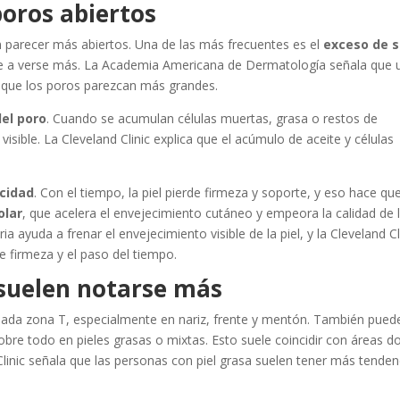
poros abiertos
n parecer más abiertos. Una de las más frecuentes es el
exceso de 
nde a verse más. La Academia Americana de Dermatología señala que 
 que los poros parezcan más grandes.
del poro
. Cuando se acumulan células muertas, grasa o restos de
sible. La Cleveland Clinic explica que el acúmulo de aceite y células
icidad
. Con el tiempo, la piel pierde firmeza y soporte, y eso hace que
olar
, que acelera el envejecimiento cutáneo y empeora la calidad de 
ia ayuda a frenar el envejecimiento visible de la piel, y la Cleveland Cl
de firmeza y el paso del tiempo.
 suelen notarse más
amada zona T, especialmente en nariz, frente y mentón. También pued
obre todo en pieles grasas o mixtas. Esto suele coincidir con áreas 
Clinic señala que las personas con piel grasa suelen tener más tenden