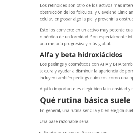
Los retinoides son otro de los activos más inter
obstrucción de los folículos, y Cleveland Clinic 
celular, engrosar algo la piel y prevenir la obstru
Esto los convierte en un activo muy potente cua
o pérdida de uniformidad. Son especialmente in
una mejoría progresiva y más global.
Alfa y beta hidroxiácidos
Los peelings y cosméticos con AHA y BHA tambié
textura y ayudar a disminuir la apariencia de p
incluyen también peelings químicos como una opc
Aquí lo importante es elegir bien la intensidad y 
Qué rutina básica suele
En general, una rutina sencilla y bien elegida s
Una base razonable sería:
limpiador suave mañana y noche