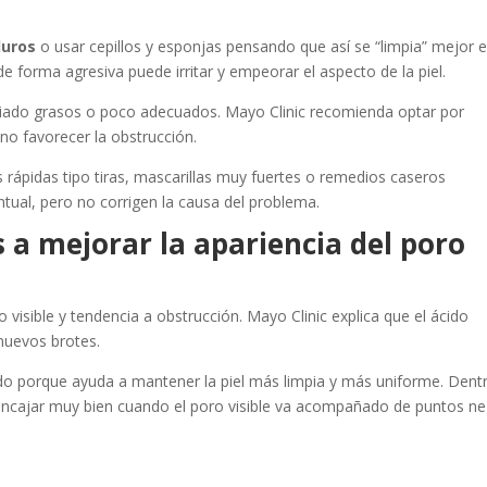
duros
o usar cepillos y esponjas pensando que así se “limpia” mejor e
e forma agresiva puede irritar y empeorar el aspecto de la piel.
iado grasos o poco adecuados. Mayo Clinic recomienda optar por
o favorecer la obstrucción.
es rápidas tipo tiras, mascarillas muy fuertes o remedios caseros
tual, pero no corrigen la causa del problema.
a mejorar la apariencia del poro
 visible y tendencia a obstrucción. Mayo Clinic explica que el ácido
 nuevos brotes.
iado porque ayuda a mantener la piel más limpia y más uniforme. Dent
 encajar muy bien cuando el poro visible va acompañado de puntos n