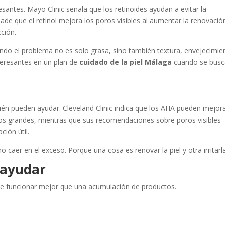
esantes. Mayo Clinic señala que los retinoides ayudan a evitar la
añade que el retinol mejora los poros visibles al aumentar la renovació
cción.
ndo el problema no es solo grasa, sino también textura, envejecimie
teresantes en un plan de
cuidado de la piel Málaga
cuando se busc
n pueden ayudar. Cleveland Clinic indica que los AHA pueden mejor
oros grandes, mientras que sus recomendaciones sobre poros visibles
ión útil.
no caer en el exceso. Porque una cosa es renovar la piel y otra irritarl
 ayudar
uele funcionar mejor que una acumulación de productos.