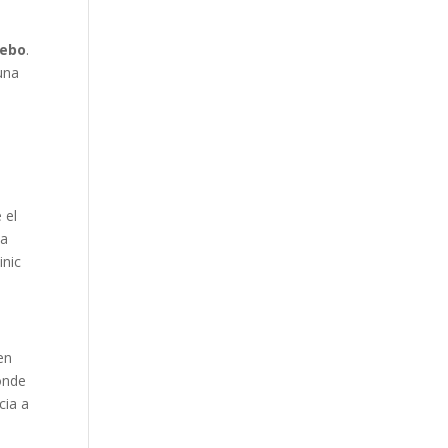
sebo
.
una
 el
la
inic
en
donde
cia a