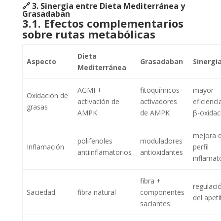
🔗
3. Sinergia entre Dieta Mediterránea y
Grasadaban
3.1. Efectos complementarios
sobre rutas metabólicas
Dieta
Aspecto
Grasadaban
Sinergi
Mediterránea
AGMI +
fitoquímicos
mayor
Oxidación de
activación de
activadores
eficienci
grasas
AMPK
de AMPK
β-oxidac
mejora d
polifenoles
moduladores
Inflamación
perfil
antiinflamatorios
antioxidantes
inflamat
fibra +
regulaci
Saciedad
fibra natural
componentes
del apeti
saciantes