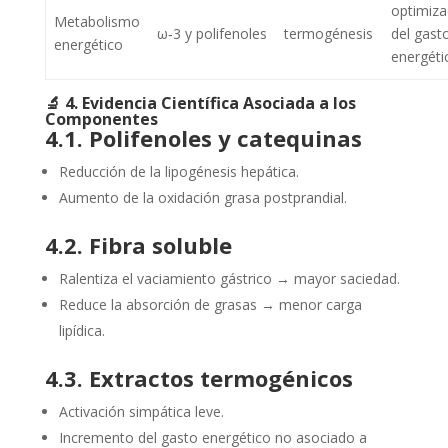
optimiza
Metabolismo
ω‑3 y polifenoles
termogénesis
del gast
energético
energéti
🔬
4. Evidencia Científica Asociada a los
Componentes
4.1. Polifenoles y catequinas
Reducción de la lipogénesis hepática.
Aumento de la oxidación grasa postprandial.
4.2. Fibra soluble
Ralentiza el vaciamiento gástrico → mayor saciedad.
Reduce la absorción de grasas → menor carga
lipídica.
4.3. Extractos termogénicos
Activación simpática leve.
Incremento del gasto energético no asociado a