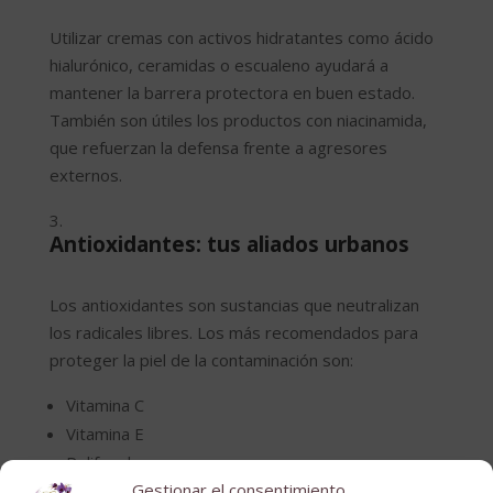
Utilizar cremas con activos hidratantes como ácido
hialurónico, ceramidas o escualeno ayudará a
mantener la barrera protectora en buen estado.
También son útiles los productos con niacinamida,
que refuerzan la defensa frente a agresores
externos.
Antioxidantes: tus aliados urbanos
Los antioxidantes son sustancias que neutralizan
los radicales libres. Los más recomendados para
proteger la piel de la contaminación son:
Vitamina C
Vitamina E
Polifenoles
Gestionar el consentimiento
Resveratrol