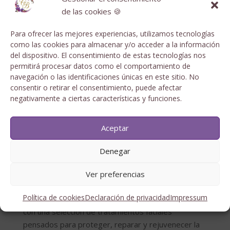
de las cookies 🍪
Ácido ferúlico
Para ofrecer las mejores experiencias, utilizamos tecnologías
Estos activos se pueden encontrar en sérums,
como las cookies para almacenar y/o acceder a la información
cremas o tratamientos profesionales.
del dispositivo. El consentimiento de estas tecnologías nos
permitirá procesar datos como el comportamiento de
navegación o las identificaciones únicas en este sitio. No
Protección solar todo el año
consentir o retirar el consentimiento, puede afectar
negativamente a ciertas características y funciones.
El daño de la contaminación se ve potenciado por la
exposición solar. Aunque esté nublado o sea
Aceptar
invierno, el sol sigue afectando a la piel. Usar un
protector solar amplio espectro (SPF 30 o 50) es
Denegar
indispensable cada día.
Ver preferencias
Tratamientos en Clínica Baños para pieles
urbanas
Política de cookies
Declaración de privacidad
Impressum
En nuestro centro de estética en Málaga, contamos
con una selección de tratamientos faciales
pensados para proteger, reparar y rejuvenecer la