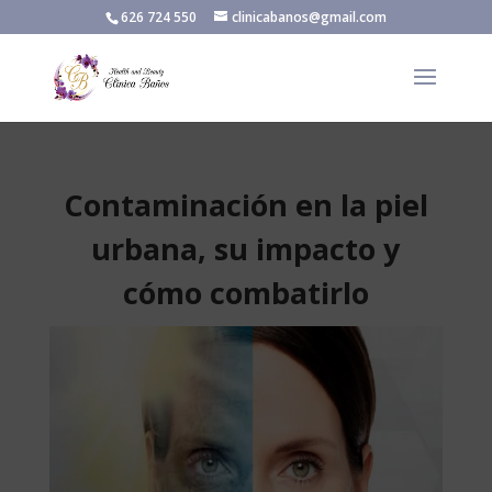
626 724 550
clinicabanos@gmail.com
Contaminación en la piel
urbana, su impacto y
cómo combatirlo