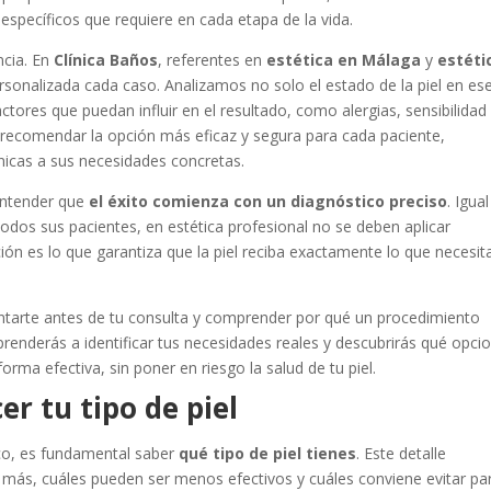
s específicos que requiere en cada etapa de la vida.
ncia. En
Clínica Baños
, referentes en
estética en Málaga
y
estéti
sonalizada cada caso. Analizamos no solo el estado de la piel en es
ctores que puedan influir en el resultado, como alergias, sensibilidad
 recomendar la opción más eficaz y segura para cada paciente,
cnicas a sus necesidades concretas.
 entender que
el éxito comienza con un diagnóstico preciso
. Igua
dos sus pacientes, en estética profesional no se deben aplicar
ión es lo que garantiza que la piel reciba exactamente lo que necesit
ientarte antes de tu consulta y comprender por qué un procedimiento
prenderás a identificar tus necesidades reales y descubrirás qué opci
forma efectiva, sin poner en riesgo la salud de tu piel.
r tu tipo de piel
ico, es fundamental saber
qué tipo de piel tienes
. Este detalle
 más, cuáles pueden ser menos efectivos y cuáles conviene evitar pa