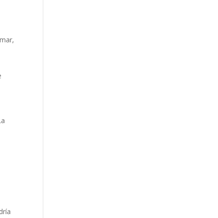
rmar,
e
La
dría