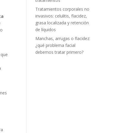
tratamientos
Tratamientos corporales no
invasivos: celulitis, flacidez,
ca
grasa localizada y retención
e
de líquidos
 o
Manchas, arrugas o flacidez:
¿qué problema facial
debemos tratar primero?
l que
a
ones
ra