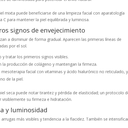
l mixta puede beneficiarse de una limpieza facial con aparatología
C para mantener la piel equilibrada y luminosa.
eros signos de envejecimiento
nzan a disminuir de forma gradual. Aparecen las primeras líneas de
das por el sol.
y tratar los primeros signos visibles.
en la producción de colágeno y mantengan la firmeza.
esoterapia facial con vitaminas y ácido hialurónico no reticulado, 
o de la piel.
l seca puede notar tirantez y pérdida de elasticidad; un protocolo d
visiblemente su firmeza e hidratación.
za y luminosidad
 arrugas más visibles y tendencia a la flacidez. También se intensifica