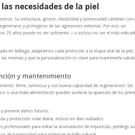
las necesidades de la piel
otros. Su estructura, grosor, elasticidad y luminosidad cambian con 
egenerarse y protegerse de las agresiones externas. Por eso, un
 los 25 años puede no ser suficiente —o incluso no ser el más indic
zada en Málaga, adaptamos cada protocolo a la etapa vital de la piel,
as mismas y que la personalización es clave para mantenerla salud
ención y mantenimiento
momento: firme, luminosa y con buena capacidad de regeneración. Sin
baco o una mala alimentación pueden acelerar la aparición de los prim
 y prevenir daños futuros.
a y protección solar diaria, incluso en días nublados.
s profesionales para evitar la acumulación de impurezas, peelings s
os de luminosidad para potenciar el brillo natural.