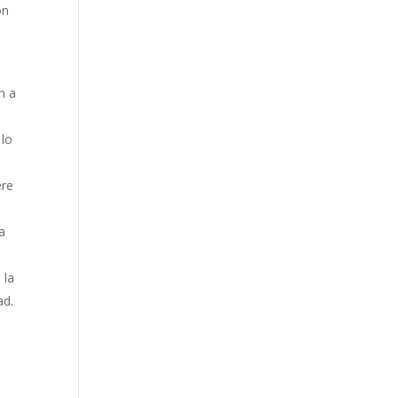
ón
n a
.
 lo
ere
a
 la
ad.