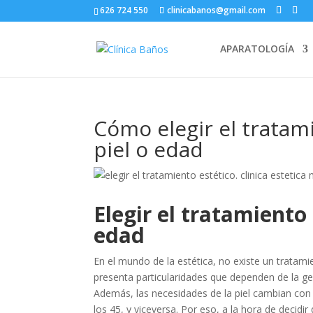
626 724 550
clinicabanos@gmail.com
APARATOLOGÍA
Cómo elegir el tratam
piel o edad
Elegir el tratamiento 
edad
En el mundo de la estética, no existe un tratami
presenta particularidades que dependen de la genét
Además, las necesidades de la piel cambian con e
los 45, y viceversa. Por eso, a la hora de deci