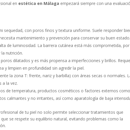
esional en
estética en Málaga
empezará siempre con una evaluaci
 ni sequedad, con poros finos y textura uniforme. Suele responder bie
 necesita mantenimiento y prevención para conservar su buen estado
alta de luminosidad. La barrera cutánea está más comprometida, por
la nutrición.
poros dilatados y es más propensa a imperfecciones y brillos. Requi
 y limpien en profundidad sin agredir la piel.
te la zona T: frente, nariz y barbilla) con áreas secas o normales. L
 a la vez.
ios de temperatura, productos cosméticos o factores externos como
tos calmantes y no irritantes, así como aparatología de baja intensid
ofesional de tu piel no solo permite seleccionar tratamientos que
que se respete su equilibrio natural, evitando problemas como la
ión.