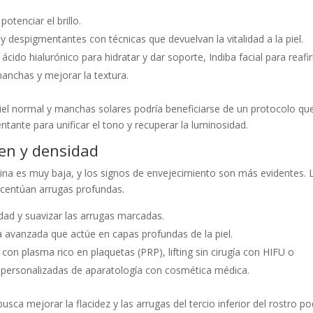
potenciar el brillo.
 despigmentantes con técnicas que devuelvan la vitalidad a la piel.
cido hialurónico para hidratar y dar soporte, Indiba facial para reafi
manchas y mejorar la textura.
el normal y manchas solares podría beneficiarse de un protocolo qu
tante para unificar el tono y recuperar la luminosidad.
men y densidad
tina es muy baja, y los signos de envejecimiento son más evidentes. 
 acentúan arrugas profundas.
dad y suavizar las arrugas marcadas.
a avanzada que actúe en capas profundas de la piel.
n plasma rico en plaquetas (PRP), lifting sin cirugía con HIFU o
 personalizadas de aparatología con cosmética médica.
ca mejorar la flacidez y las arrugas del tercio inferior del rostro po