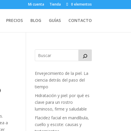
Mi cuenta
Tienda
0 elementos
PRECIOS
BLOG
GUÍAS
CONTACTO
Envejecimiento de la piel. La
ciencia detrás del paso del
o
tiempo
Hidratación y piel: por qué es
clave para un rostro
luminoso, firme y saludable
s.
Flacidez facial en mandíbula,
sea a
cuello y escote: causas y
cer