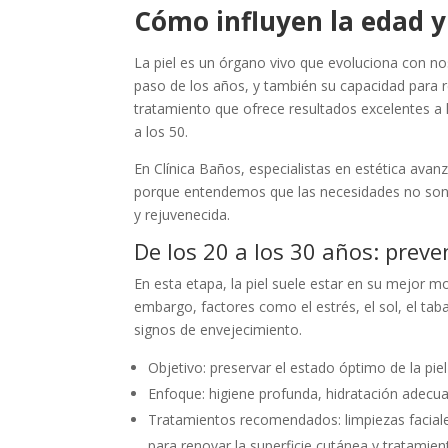
Cómo influyen la edad y 
La piel es un órgano vivo que evoluciona con nos
paso de los años, y también su capacidad para r
tratamiento que ofrece resultados excelentes a
a los 50.
En Clínica Baños, especialistas en estética avan
porque entendemos que las necesidades no son l
y rejuvenecida.
De los 20 a los 30 años: prev
En esta etapa, la piel suele estar en su mejor 
embargo, factores como el estrés, el sol, el ta
signos de envejecimiento.
Objetivo: preservar el estado óptimo de la piel
Enfoque: higiene profunda, hidratación adecuad
Tratamientos recomendados: limpiezas faciale
para renovar la superficie cutánea y tratamient